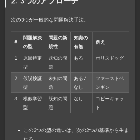
2.
3つのアプローチ
次の3つが一般的な問題解決手法。
問題解決
問題の新
知識の
#
例え
の型
規性
有無
1
原因特定
既知の問
ある
ポリスドッグ
型
題
2
仮説検証
未知の問
ある /
ファーストペ
型
題
なし
ンギン
3
模倣学習
既知の問
なし
コピーキャッ
型
題
ト
この3つの型の違いは、次の2つの基準から生ま
れる