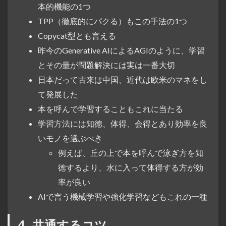
本的機能の1つ
TPP（徹底的にパクる）もこの手法の1つ
Copycat型とも言える
昨今のGenerative AIによるAGIのように、学習
とその量が問題解決には実は一番大切
日本だって古来は中国、近代は欧米のマネをし
て発展した
本を呼んで学習することもこれに当たる
学習方法には知徳、体得、会得とあり効率を良
いモノを選ぶべき
例えば、丘の上で本を呼んで泳ぎ方を知
徳するより、水に入って体得する方が効
率が良い
AIで言う機械学習や強化学習などもこれの一種
4.
共通するコツ