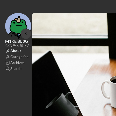
⚡
M1KE BL0G
システム屋さん
About
Categories
Archives
Search