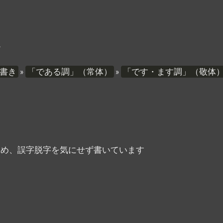
。
»
»
書き
「である調」（常体）
「です・ます調」（敬体
ため、誤字脱字を気にせず書いています