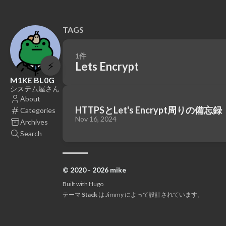
TAGS
1件
⚡
Lets Encrypt
M1KE BL0G
システム屋さん
About
HTTPSとLet's Encrypt周りの備忘録
Categories
Nov 16, 2024
Archives
Search
© 2020 - 2026 mike
Built with
Hugo
テーマ
Stack
は
Jimmy
によって設計されています。