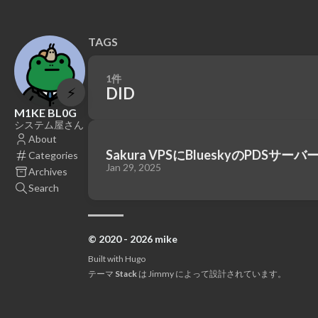
TAGS
1件
⚡
DID
M1KE BL0G
システム屋さん
About
Sakura VPSにBlueskyのPDS
Categories
Jan 29, 2025
Archives
Search
© 2020 - 2026 mike
Built with
Hugo
テーマ
Stack
は
Jimmy
によって設計されています。