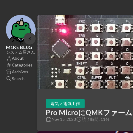
⚡
M1KE BL0G
システム屋さん
About
Categories
Archives
Search
電気 > 電気工作
Pro MicroにQMKフ
Nov 15, 2023
読了時間: 11分