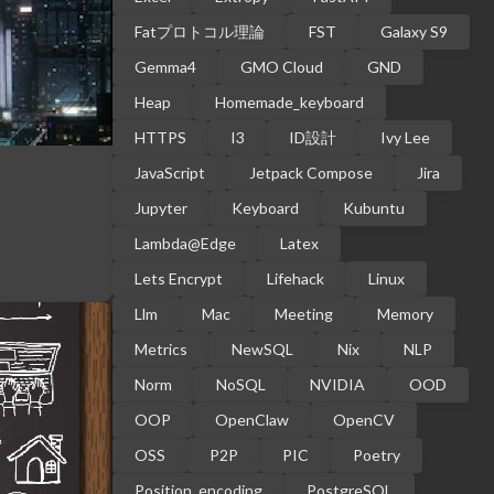
Fatプロトコル理論
FST
Galaxy S9
Gemma4
GMO Cloud
GND
Heap
Homemade_keyboard
HTTPS
I3
ID設計
Ivy Lee
JavaScript
Jetpack Compose
Jira
Jupyter
Keyboard
Kubuntu
Lambda@Edge
Latex
Lets Encrypt
Lifehack
Linux
Llm
Mac
Meeting
Memory
Metrics
NewSQL
Nix
NLP
Norm
NoSQL
NVIDIA
OOD
OOP
OpenClaw
OpenCV
OSS
P2P
PIC
Poetry
Position_encoding
PostgreSQL