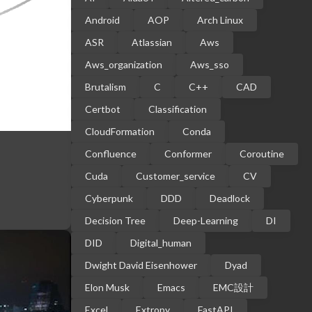
Android
AOP
Arch Linux
ASR
Atlassian
Aws
Aws_organization
Aws_sso
Brutalism
C
C++
CAD
Certbot
Classification
CloudFormation
Conda
Confluence
Conformer
Coroutine
Cuda
Customer_service
CV
Cyberpunk
DDD
Deadlock
Decision Tree
Deep-Learning
DI
DID
Digital_human
Dwight David Eisenhower
Dyad
Elon Musk
Emacs
EMC設計
Excel
Extropy
FastAPI