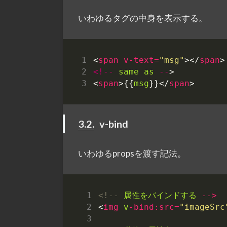
いわゆるタグの中身を表示する。
<
span
v-text
=
"msg"
></
span
>
<!--
same
as
--
>
<
span
>{{
msg
}}</
span
>
3.2.
v-bind
いわゆるpropsを渡す記法。
<!--
属性をバインドする
-->
<
img
v
-bind:src
=
"imageSrc