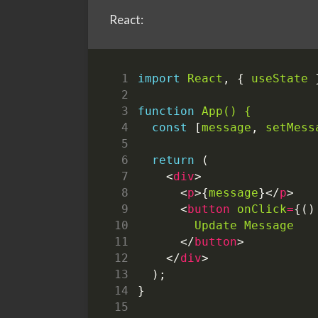
React:
import
React
,
{
useState
function
App() {
const
[
message
,
setMess
return
(
<
div
>
<
p
>{
message
}</
p
>
<
button
onClick
=
{()
Update
Message
</
button
>
</
div
>
);
}