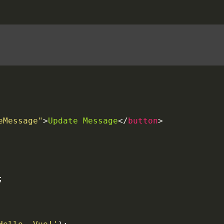
eMessage"
>
Update
Message
</
button
>
;