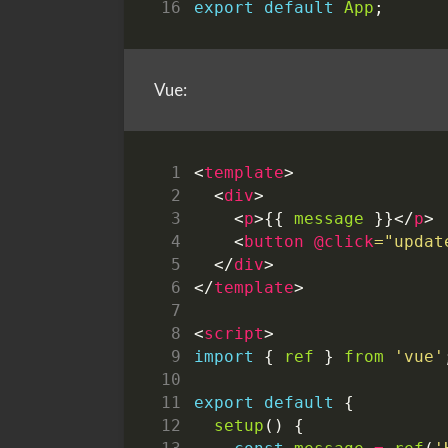
export
default
App
;
Vue:
<
template
>
<
div
>
<
p
>{{
message
}}</
p
>
<
button
@click
="updat
</
div
>
</
template
>
<
script
>
import
{
ref
}
from
'vue'
export
default
{
setup
()
{