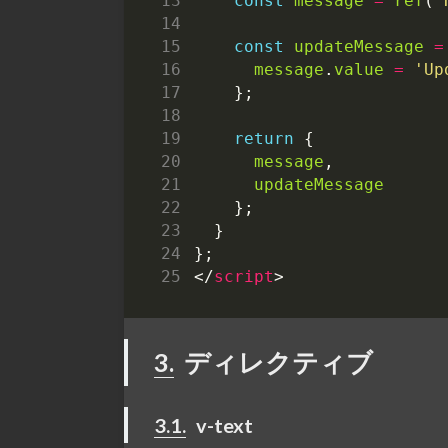
const
message
=
ref
(
'
const
updateMessage
=
message
.
value
=
'Up
};
return
{
message
,
updateMessage
};
}
};
</
script
>
3.
ディレクティブ
3.1.
v-text