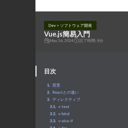
Dev > ソフトウェア開発
Vue.js簡易入門
May 16, 2024
読了時間: 8分
目次
背景
Reactとの違い
ディレクティブ
v-text
v-bind
v-else-if
v-for