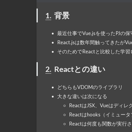
1.
背景
最近仕事でVue.jsを使ったPJ
React.jsは数年間触ってきたが
そのためでReactと比較した学
2.
Reactとの違い
どちらもVDOMのライブラリ
大きな違いは次になる
ReactはJSX、Vueはディ
Reactはhooks（イミュータ
Reactは何度も関数が実行さ