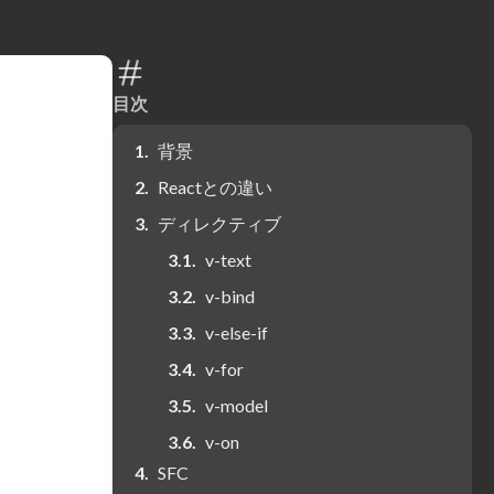
目次
背景
Reactとの違い
ディレクティブ
v-text
v-bind
v-else-if
v-for
v-model
v-on
SFC