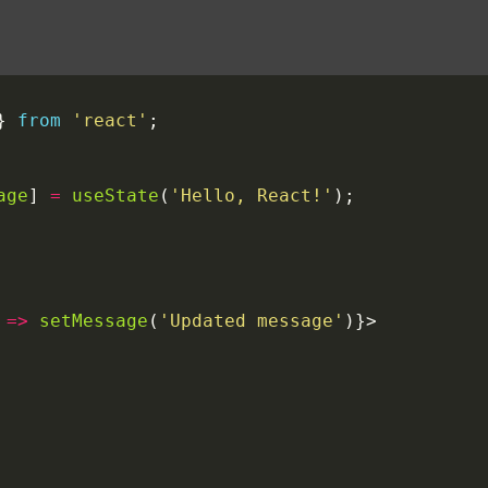
}
from
'react'
;
age
]
=
useState
(
'Hello, React!'
);
=>
setMessage
(
'Updated message'
)}>