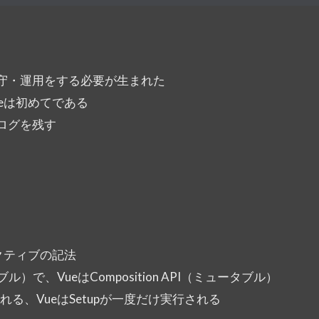
の保守・運用をする必要が生まれた
Vueは初めてである
習ログを残す
レクティブの記法
ブル）で、VueはComposition API（ミュータブル）
れる、VueはSetupが一度だけ実行される