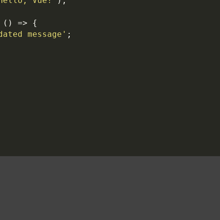
Hello, Vue!'
);
()
=>
{
dated message'
;