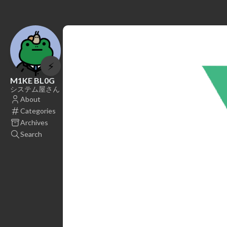
⚡
M1KE BL0G
システム屋さん
About
Categories
Archives
Search