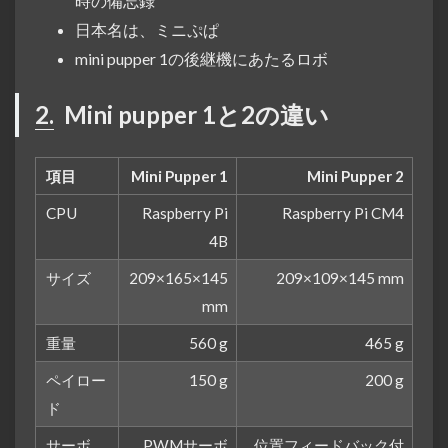
時の備忘録
日本名は、ミニぷぱ
mini pupper 1の後継機にあたるロボ
2.
Mini pupper 1と2の違い
項目
Mini Pupper 1
Mini Pupper 2
CPU
Raspberry Pi
Raspberry Pi CM4
4B
サイズ
209×165×145
209×109×145 mm
mm
重量
560 g
465 g
ペイロー
150 g
200 g
ド
サーボ
PWMサーボ
位置フィードバック付