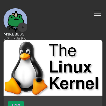
⚡
M1KE BL0G
システム屋さん
Linux