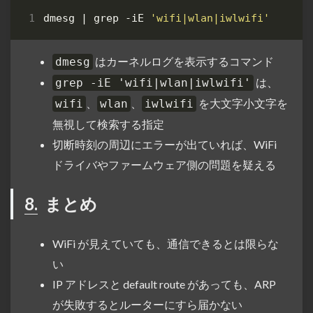
dmesg 
|
 grep -iE 
'wifi|wlan|iwlwifi'
はカーネルログを表示するコマンド
dmesg
は、
grep -iE 'wifi|wlan|iwlwifi'
、
、
を大文字小文字を
wifi
wlan
iwlwifi
無視して検索する指定
切断時刻の周辺にエラーが出ていれば、WiFi
ドライバやファームウェア側の問題を疑える
8.
まとめ
WiFi が見えていても、通信できるとは限らな
い
IP アドレスと default route があっても、ARP
が失敗するとルーターにすら届かない