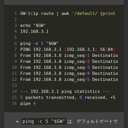
GW
=
$(
ip route 
|
 awk 
'/default/ {print $3;
echo
"
$GW
"
ping -c 
5
"
$GW
"
PING 192.168.3.1 
(
192.168.3.1
)
 56
(
84
)
From 192.168.3.8 
icmp_seq
=
1
From 192.168.3.8 
icmp_seq
=
2
From 192.168.3.8 
icmp_seq
=
3
From 192.168.3.8 
icmp_seq
=
4
From 192.168.3.8 
icmp_seq
=
5
5
 packets transmitted, 
0
 received, +5 err
pipe 
4
は、デフォルトゲートウ
ping -c 5 "$GW"