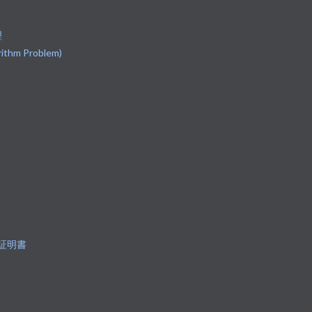
理
hm Problem)
L証明書