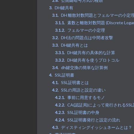
公開鍵暗号方式の種類
DH鍵共有
DH 離散対数問題とフェルマーの小定
素数と離散対数問題 (Discrete Logarit
フェルマーの小定理
DH法の問題点は中間者攻撃
DH鍵共有とは
DH鍵共有の具体的な計算
DH鍵共有を使うプロトコル
dh鍵交換の簡単な計算例
SSL証明書
SSL証明書とは
SSLの用語と設定の違い
事前に用意するモノ
CA(認証局)によって発行されるSS
SSL証明書の中身
SSL証明書発行と設定の流れ
ディスティングイッシュネームとは？