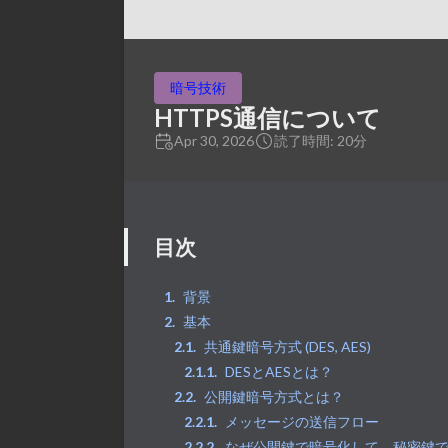
暗号技術
HTTPS通信について
Apr 30, 2026
読了時間: 20分
目次
背景
基本
共通鍵暗号方式 (DES, AES)
DESとAESとは？
公開鍵暗号方式とは？
メッセージの送信フロー
なぜ公開鍵で暗号化して、秘密鍵