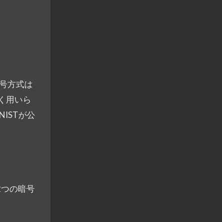
暗号方式は
て広く用いら
ISTが公
2つの暗号