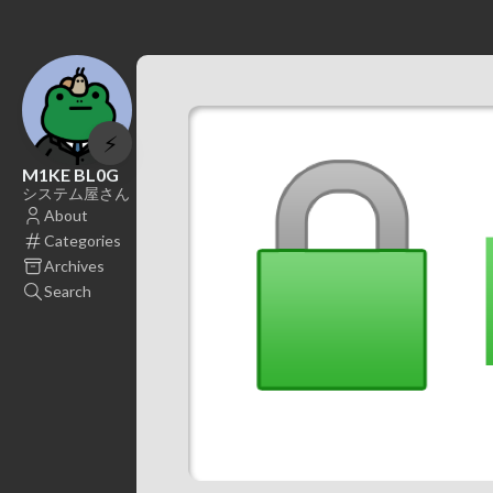
⚡
M1KE BL0G
システム屋さん
About
Categories
Archives
Search