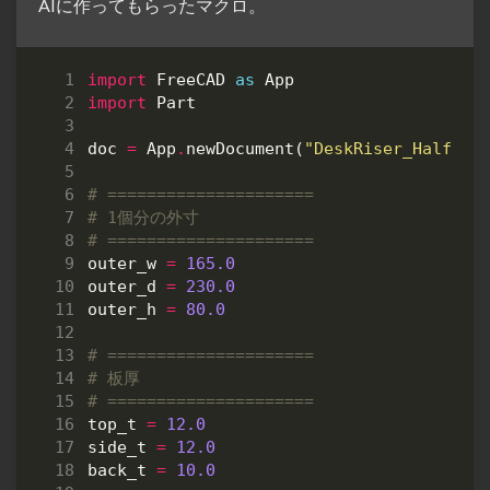
AIに作ってもらったマクロ。
import
FreeCAD
as
App
import
Part
doc
=
App
.
newDocument
(
"DeskRiser_Half_16
# =====================
# 1個分の外寸
# =====================
outer_w
=
165.0
outer_d
=
230.0
outer_h
=
80.0
# =====================
# 板厚
# =====================
top_t
=
12.0
side_t
=
12.0
back_t
=
10.0