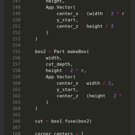
height
,
App
.
Vector
(
center_x
-
(
width
-
2
*
r
)
/
y_start
,
center_z
-
height
/
2
)
)
box2
=
Part
.
makeBox
(
width
,
cut_depth
,
height
-
2
*
r
,
App
.
Vector
(
center_x
-
width
/
2
,
y_start
,
center_z
-
(
height
-
2
*
r
)
)
)
cut
=
box1
.
fuse
(
box2
)
corner_centers
=
[