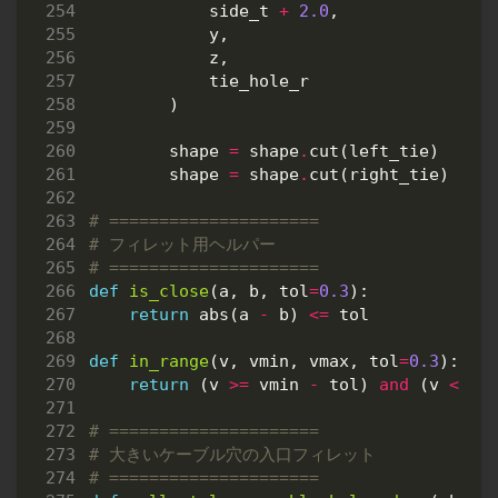
side_t
+
2.0
,
y
,
z
,
tie_hole_r
)
shape
=
shape
.
cut
(
left_tie
)
shape
=
shape
.
cut
(
right_tie
)
# =====================
# フィレット用ヘルパー
# =====================
def
is_close
(
a
,
b
,
tol
=
0.3
):
return
abs
(
a
-
b
)
<=
tol
def
in_range
(
v
,
vmin
,
vmax
,
tol
=
0.3
):
return
(
v
>=
vmin
-
tol
)
and
(
v
<=
v
# =====================
# 大きいケーブル穴の入口フィレット
# =====================