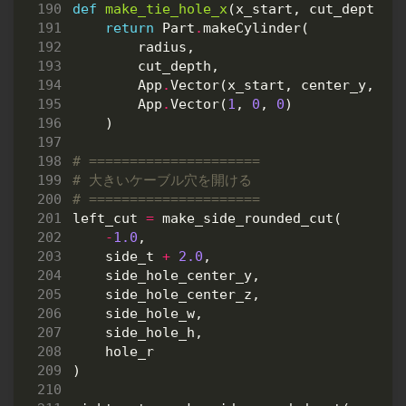
def
make_tie_hole_x
(
x_start
,
cut_depth
,
return
Part
.
makeCylinder
(
radius
,
cut_depth
,
App
.
Vector
(
x_start
,
center_y
,
ce
App
.
Vector
(
1
,
0
,
0
)
)
# =====================
# 大きいケーブル穴を開ける
# =====================
left_cut
=
make_side_rounded_cut
(
-
1.0
,
side_t
+
2.0
,
side_hole_center_y
,
side_hole_center_z
,
side_hole_w
,
side_hole_h
,
hole_r
)