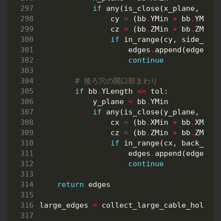
if
any
(
is_close
(
x_plane
,
p
,
cy
=
(
bb
.
YMin
+
bb
.
YMax
)
cz
=
(
bb
.
ZMin
+
bb
.
ZMax
)
if
in_range
(
cy
,
side_ymi
edges
.
append
(
edge
)
continue
# 後ろ穴の開口部まわり
if
bb
.
YLength
<=
tol
:
y_plane
=
bb
.
YMin
if
any
(
is_close
(
y_plane
,
p
,
cx
=
(
bb
.
XMin
+
bb
.
XMax
)
cz
=
(
bb
.
ZMin
+
bb
.
ZMax
)
if
in_range
(
cx
,
back_xmi
edges
.
append
(
edge
)
continue
return
edges
large_edges
=
collect_large_cable_hole_e