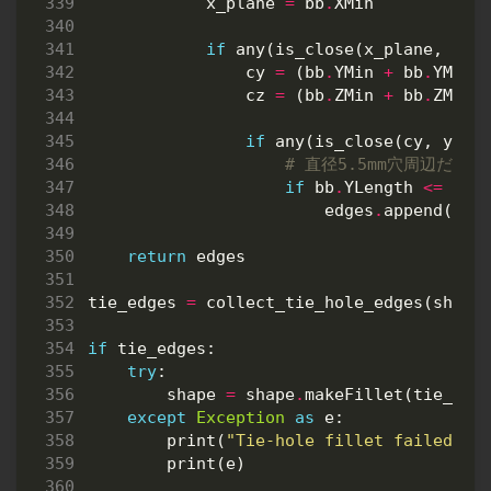
x_plane
=
bb
.
XMin
if
any
(
is_close
(
x_plane
,
p
,
cy
=
(
bb
.
YMin
+
bb
.
YMax
)
cz
=
(
bb
.
ZMin
+
bb
.
ZMax
)
if
any
(
is_close
(
cy
,
y
,
1
# 直径5.5mm穴周辺だけ拾
if
bb
.
YLength
<=
tie
edges
.
append
(
edg
return
edges
tie_edges
=
collect_tie_hole_edges
(
shape
if
tie_edges
:
try
:
shape
=
shape
.
makeFillet
(
tie_hol
except
Exception
as
e
:
print
(
"Tie-hole fillet failed. T
print
(
e
)