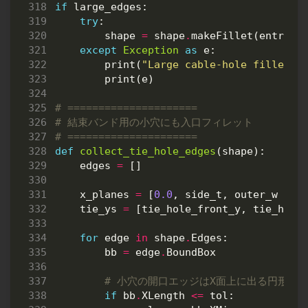
if
large_edges
:
try
:
shape
=
shape
.
makeFillet
(
entry_f
except
Exception
as
e
:
print
(
"Large cable-hole fillet f
print
(
e
)
# =====================
# 結束バンド用の小穴にも入口フィレット
# =====================
def
collect_tie_hole_edges
(
shape
):
edges
=
[]
x_planes
=
[
0.0
,
side_t
,
outer_w
-
s
tie_ys
=
[
tie_hole_front_y
,
tie_hole
for
edge
in
shape
.
Edges
:
bb
=
edge
.
BoundBox
# 小穴の開口エッジはX面上に出る円形エ
if
bb
.
XLength
<=
tol
: