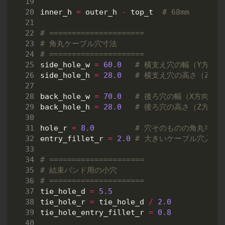
inner_h
=
outer_h
-
top_t
# 68mm
# =====================
# 角丸ケーブル穴寸法
# =====================
side_hole_w
=
60.0
# 横支え穴の幅（Y方向）
side_hole_h
=
28.0
# 横支え穴の高さ（Z方向
back_hole_w
=
70.0
# 後ろ穴の幅（X方向）
back_hole_h
=
28.0
# 後ろ穴の高さ（Z方向）
hole_r
=
8.0
# 穴そのものの角丸半径
entry_fillet_r
=
2.0
# 大きいケーブル穴入口
# =====================
# 結束バンド用の小穴
# =====================
tie_hole_d
=
5.5
tie_hole_r
=
tie_hole_d
/
2.0
tie_hole_entry_fillet_r
=
0.8