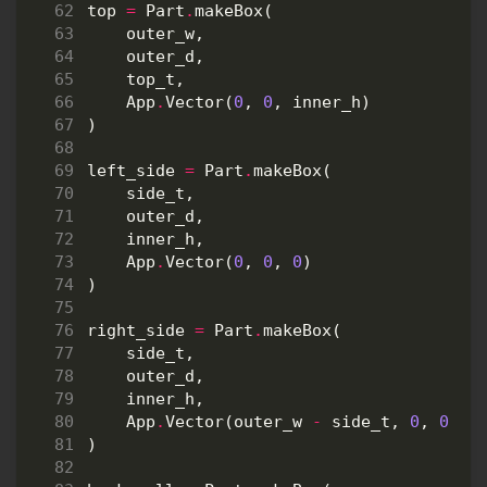
top
=
Part
.
makeBox
(
outer_w
,
outer_d
,
top_t
,
App
.
Vector
(
0
,
0
,
inner_h
)
)
left_side
=
Part
.
makeBox
(
side_t
,
outer_d
,
inner_h
,
App
.
Vector
(
0
,
0
,
0
)
)
right_side
=
Part
.
makeBox
(
side_t
,
outer_d
,
inner_h
,
App
.
Vector
(
outer_w
-
side_t
,
0
,
0
)
)