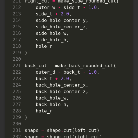
right_cut
=
make_side_rounded_cut
(
outer_w
-
side_t
-
1.0
,
side_t
+
2.0
,
side_hole_center_y
,
side_hole_center_z
,
side_hole_w
,
side_hole_h
,
hole_r
)
back_cut
=
make_back_rounded_cut
(
outer_d
-
back_t
-
1.0
,
back_t
+
2.0
,
back_hole_center_x
,
back_hole_center_z
,
back_hole_w
,
back_hole_h
,
hole_r
)
shape
=
shape
.
cut
(
left_cut
)
shape
=
shape
.
cut
(
right_cut
)