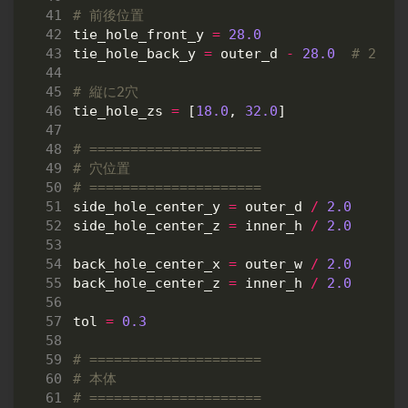
# 前後位置
tie_hole_front_y
=
28.0
tie_hole_back_y
=
outer_d
-
28.0
# 202m
# 縦に2穴
tie_hole_zs
=
[
18.0
,
32.0
]
# =====================
# 穴位置
# =====================
side_hole_center_y
=
outer_d
/
2.0
side_hole_center_z
=
inner_h
/
2.0
back_hole_center_x
=
outer_w
/
2.0
back_hole_center_z
=
inner_h
/
2.0
tol
=
0.3
# =====================
# 本体
# =====================