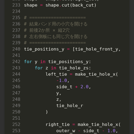
shape
=
shape
.
cut
(
back_cut
)
# =====================
# 結束バンド用の小穴を開ける
# 前後2か所 × 縦2穴
# 左右側板にも同じ穴を開ける
# =====================
tie_positions_y
=
[
tie_hole_front_y
,
tie
for
y
in
tie_positions_y
:
for
z
in
tie_hole_zs
:
left_tie
=
make_tie_hole_x
(
-
1.0
,
side_t
+
2.0
,
y
,
z
,
tie_hole_r
)
right_tie
=
make_tie_hole_x
(
outer_w
-
side_t
-
1.0
,