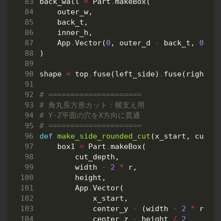
back_wall
=
Part
.
makeBox
(
outer_w
,
back_t
,
inner_h
,
App
.
Vector
(
0
,
outer_d
-
back_t
,
0
)
)
shape
=
top
.
fuse
(
left_side
)
.
fuse
(
right_s
# =====================
# 角丸長方形カット：横支え用
# Y-Z平面の穴をX方向に貫通
# =====================
def
make_side_rounded_cut
(
x_start
,
cut_d
box1
=
Part
.
makeBox
(
cut_depth
,
width
-
2
*
r
,
height
,
App
.
Vector
(
x_start
,
center_y
-
(
width
-
2
*
r
)
/
center_z
-
height
/
2