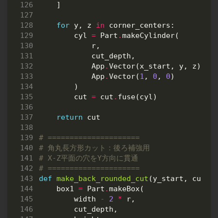
]
for
y
,
z
in
corner_centers
:
cyl
=
Part
.
makeCylinder
(
r
,
cut_depth
,
App
.
Vector
(
x_start
,
y
,
z
),
App
.
Vector
(
1
,
0
,
0
)
)
cut
=
cut
.
fuse
(
cyl
)
return
cut
# =====================
# 角丸長方形カット：後ろ補強用
# X-Z平面の穴をY方向に貫通
# =====================
def
make_back_rounded_cut
(
y_start
,
cut_d
box1
=
Part
.
makeBox
(
width
-
2
*
r
,
cut_depth
,