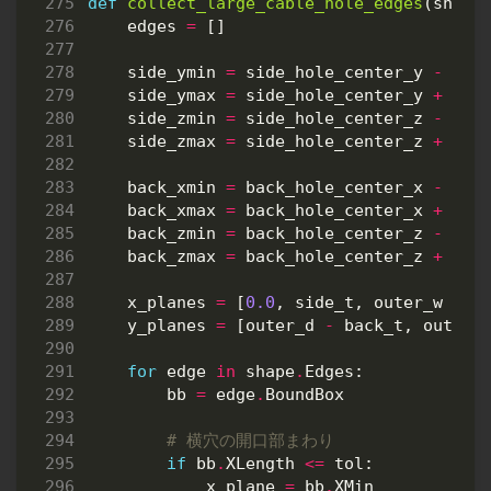
def
collect_large_cable_hole_edges
(
shape
edges
=
[]
side_ymin
=
side_hole_center_y
-
sid
side_ymax
=
side_hole_center_y
+
sid
side_zmin
=
side_hole_center_z
-
sid
side_zmax
=
side_hole_center_z
+
sid
back_xmin
=
back_hole_center_x
-
bac
back_xmax
=
back_hole_center_x
+
bac
back_zmin
=
back_hole_center_z
-
bac
back_zmax
=
back_hole_center_z
+
bac
x_planes
=
[
0.0
,
side_t
,
outer_w
-
s
y_planes
=
[
outer_d
-
back_t
,
outer_
for
edge
in
shape
.
Edges
:
bb
=
edge
.
BoundBox
# 横穴の開口部まわり
if
bb
.
XLength
<=
tol
:
x_plane
=
bb
.
XMin