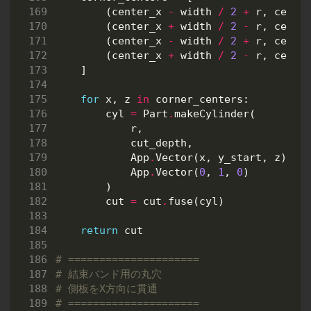
(
center_x
-
width
/
2
+
r
,
cente
(
center_x
+
width
/
2
-
r
,
cente
(
center_x
-
width
/
2
+
r
,
cente
(
center_x
+
width
/
2
-
r
,
cente
]
for
x
,
z
in
corner_centers
:
cyl
=
Part
.
makeCylinder
(
r
,
cut_depth
,
App
.
Vector
(
x
,
y_start
,
z
),
App
.
Vector
(
0
,
1
,
0
)
)
cut
=
cut
.
fuse
(
cyl
)
return
cut
# =====================
# 結束バンド用の丸穴
# 側板をX方向に貫通
# =====================