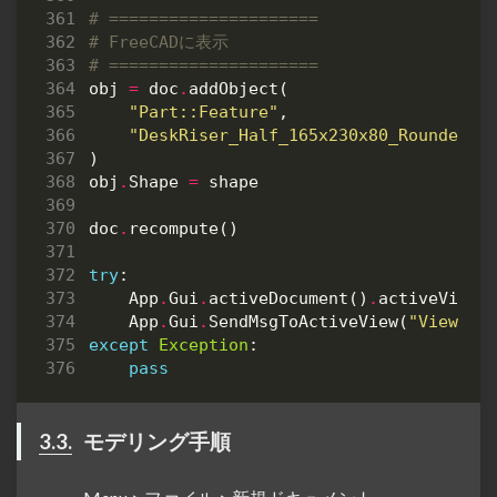
# =====================
# FreeCADに表示
# =====================
obj
=
doc
.
addObject
(
"Part::Feature"
,
"DeskRiser_Half_165x230x80_RoundedCa
)
obj
.
Shape
=
shape
doc
.
recompute
()
try
:
App
.
Gui
.
activeDocument
()
.
activeView
(
App
.
Gui
.
SendMsgToActiveView
(
"ViewFit
except
Exception
:
pass
3.3.
モデリング手順