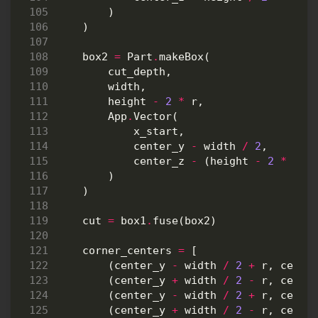
)
)
box2
=
Part
.
makeBox
(
cut_depth
,
width
,
height
-
2
*
r
,
App
.
Vector
(
x_start
,
center_y
-
width
/
2
,
center_z
-
(
height
-
2
*
r
)
)
)
cut
=
box1
.
fuse
(
box2
)
corner_centers
=
[
(
center_y
-
width
/
2
+
r
,
cente
(
center_y
+
width
/
2
-
r
,
cente
(
center_y
-
width
/
2
+
r
,
cente
(
center_y
+
width
/
2
-
r
,
cente