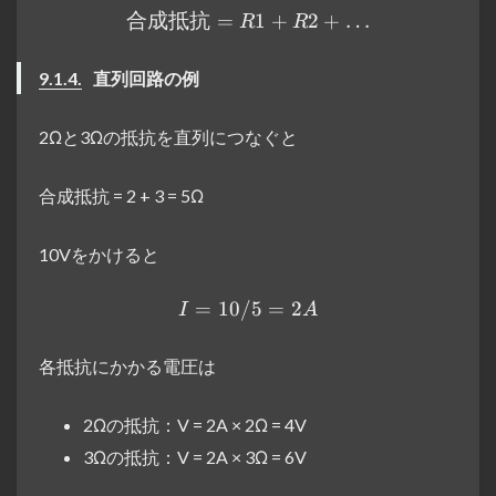
合成抵抗
=
合成抵抗 = R1 + R2 + …
1
+
2
+
…
R
R
9.1.4.
直列回路の例
2Ωと3Ωの抵抗を直列につなぐと
合成抵抗 = 2 + 3 = 5Ω
10Vをかけると
=
10/5
I = 10 / 5 = 2A
=
2
I
A
各抵抗にかかる電圧は
2Ωの抵抗：V = 2A × 2Ω = 4V
3Ωの抵抗：V = 2A × 3Ω = 6V