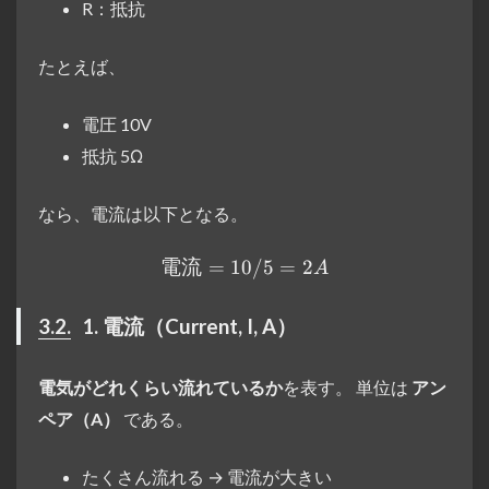
R：抵抗
たとえば、
電圧 10V
抵抗 5Ω
なら、電流は以下となる。
電流
=
10/5
電流 = 10 / 5 = 2A
=
2
A
3.2.
1. 電流（Current, I, A）
電気がどれくらい流れているか
を表す。 単位は
アン
ペア（A）
である。
たくさん流れる → 電流が大きい