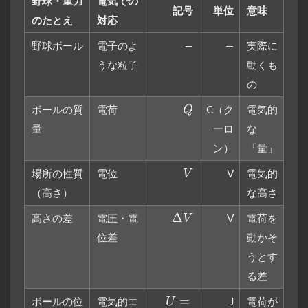
野球・重力
電気での
記号
単位
意味
のたとえ
対応
野球ボール
電子のよ
—
—
実際に
うな粒子
動くも
の
Q
ボールの質
電荷
C（ク
電気的
Q
量
ーロ
な
ン）
「量」
V
場所の性質
電位
V
電気的
V
（高さ）
な高さ
\Delta
Δ
高さの差
電圧・電
V
電荷を
V
V
位差
動かそ
うとす
る差
U=QV
=
ボールの位
電気的エ
J
電荷が
U