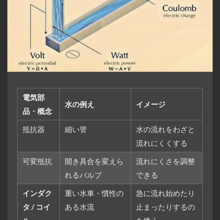
電気部
水の例え
イメージ
品・概念
抵抗器
細い管
水の流れをわざと
流れにくくする
可変抵抗
開き具合を変えら
流れにくさを調整
れるバルブ
できる
インダク
重い水車・慣性の
急に流れ始めたり
タ / コイ
ある水流
止まったりするの