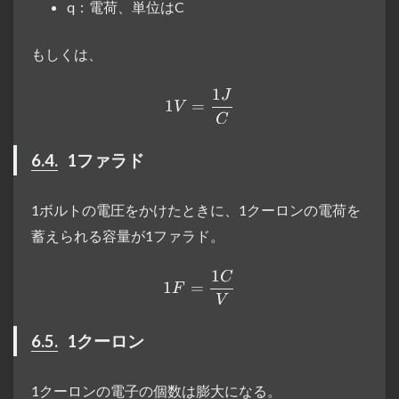
q：電荷、単位はC
もしくは、
1
J
1V=\frac{1J}{C}
1
=
V
C
6.4.
1ファラド
1ボルトの電圧をかけたときに、1クーロンの電荷を
蓄えられる容量が1ファラド。
1
C
1F= \frac{1C}{V}
1
=
F
V
6.5.
1クーロン
1クーロンの電子の個数は膨大になる。