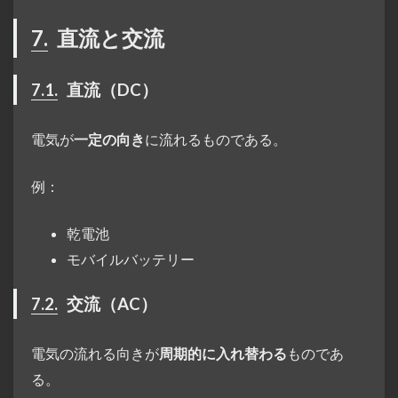
7.
直流と交流
7.1.
直流（DC）
電気が
一定の向き
に流れるものである。
例：
乾電池
モバイルバッテリー
7.2.
交流（AC）
電気の流れる向きが
周期的に入れ替わる
ものであ
る。