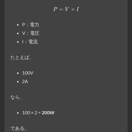
=
P = V × I
×
P
V
I
P：電力
V：電圧
I：電流
たとえば、
100V
2A
なら、
100 × 2 =
200W
である。