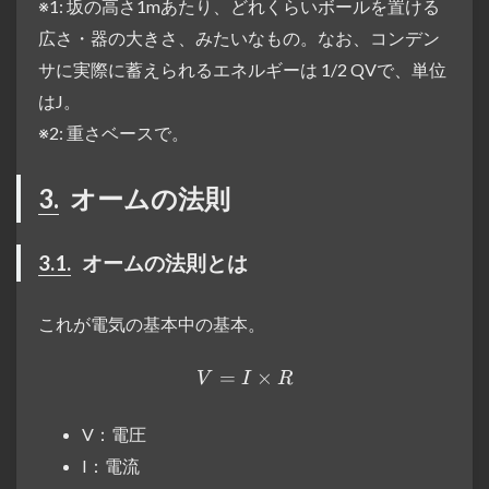
※1: 坂の高さ1mあたり、どれくらいボールを置ける
広さ・器の大きさ、みたいなもの。なお、コンデン
サに実際に蓄えられるエネルギーは 1/2 QVで、単位
はJ。
※2: 重さベースで。
3.
オームの法則
3.1.
オームの法則とは
これが電気の基本中の基本。
=
V = I × R
×
V
I
R
V：電圧
I：電流