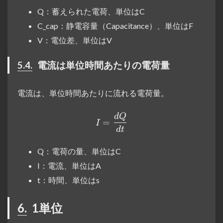
Q：蓄えられた電荷、単位はC
C_cap：静電容量（Capacitance）、単位はF
V：電位差、単位はV
5.4.
電流は単位時間あたりの電荷量
電流は、単位時間あたりに流れる電荷量。
d
Q
I = \frac{dQ}{dt}
=
I
d
t
Q：電荷の量、単位はC
I：電流、単位はA
t：時間、単位はs
6.
1単位