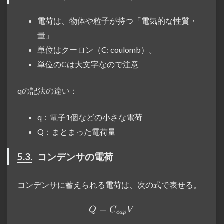
電荷は、物体や粒子が持つ「電気的な性質・
量」
単位はクーロン（C: coulomb）。
単位のCは大文字なので注意
qの記法の違い：
q：電子1個などの小さな電荷
Q：まとまった電荷量
5.3.
コンデンサの電荷
コンデンサに蓄えられる電荷は、次の式で表せる。
=
Q = C_{cap} V
Q
C
V
c
a
p