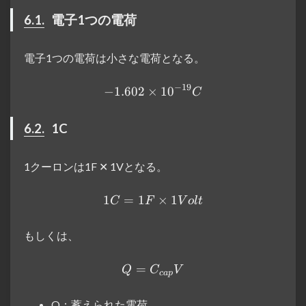
6.1.
電子1つの電荷
電子1つの電荷は小さな電荷となる。
−
19
−
1.602
×
−1.602×10^{−19}C
1
0
C
6.2.
1C
1クーロンは1F ✕ 1Vとなる。
1
=
1
1C = 1F \times 1Volt
×
1
C
F
V
o
lt
もしくは、
=
Q = C_{cap} V
Q
C
V
c
a
p
Q：蓄えられた電荷