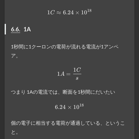
18
1
≈
6.24
1C≈6.24 \times 10^{18}
×
1
0
C
6.6.
1A
1秒間に1クーロンの電荷が流れる電流が1アンペ
ア。
1
C
1A = \frac{1C}{s}
1
=
A
s
つまり 1Aの電流では、断面を1秒間にだいたい
18
6.24
×
6.24 \times 10^{18}
1
0
個の電子に相当する電荷が通過している、というこ
と。