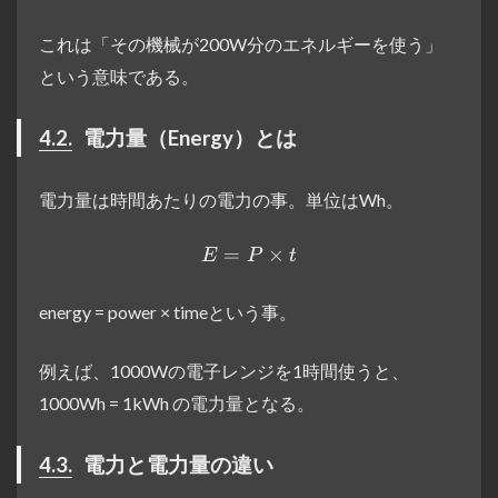
これは「その機械が200W分のエネルギーを使う」
という意味である。
4.2.
電力量（Energy）とは
電力量は時間あたりの電力の事。単位はWh。
=
E = P \times t
×
E
P
t
energy = power × timeという事。
例えば、1000Wの電子レンジを1時間使うと、
1000Wh = 1kWh の電力量となる。
4.3.
電力と電力量の違い