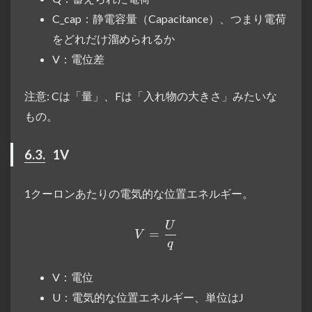
C_cap：静電容量（Capacitance）、つまり電荷
をどれだけ溜められるか
V：電位差
注意: Cは「量」、Fは「入れ物の大きさ」みたいな
もの。
6.3.
1V
1クーロンあたりの電気的な位置エネルギー。
U
V=\frac{U}{q}
=
V
q
V：電位
U：電気的な位置エネルギー、単位はJ