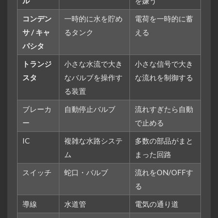
ル
を嫌う
コンデン
一時的に水を貯め
電荷を一時的に蓄
サ / キャ
るタンク
える
パシタ
トランジ
小さな水流で大き
小さな信号で大き
スタ
なバルブを操作す
な流れを制御する
る装置
ブレーカ
自動停止バルブ
流れすぎたら自動
ー
で止める
IC
複雑な水路システ
多数の部品がまと
ム
まった回路
スイッチ
蛇口・バルブ
流れをON/OFFす
る
導線
水道管
電気の通り道