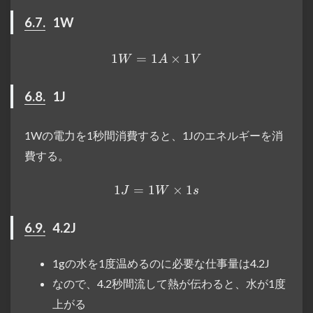
6.7.
1W
1
=
1
1W = 1A \times 1V
×
1
W
A
V
6.8.
1J
1Wの電力を1秒間消費すると、1Jのエネルギーを消
費する。
1
=
1
1J = 1W \times 1s
×
1
J
W
s
6.9.
4.2J
1gの水を1度温めるのに必要な仕事量は4.2J
なので、4.2秒間流して熱が伝わると、水が1度
上がる