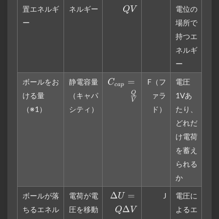
置エネルギ
ネルギー
電位の
Q
V
ー
場所で
持つエ
ネルギ
ー
C_{cap}=\frac{Q}
=
ボールをお
静電容量
F（フ
電圧
C
c
a
p
{V}
Q
ける量
（キャパ
ァラ
1Vあ
V
（※1）
シティ）
ド）
たり、
どれだ
け電荷
を蓄え
られる
か
\Delta
Δ
=
ボールが落
電荷が電
J
電圧に
U
U=Q
Δ
ちるエネル
圧を移動
よるエ
Q
V
\Delta