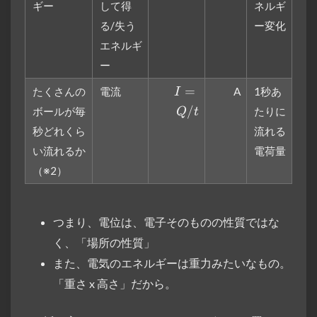
ギー
して得
ネルギ
V
る/失う
ー変化
エネルギ
ー
I =
=
たくさんの
電流
A
1秒あ
I
Q/t
/
ボールが毎
たりに
Q
t
秒どれくら
流れる
い流れるか
電荷量
（※2）
つまり、電位は、電子そのものの性質ではな
く、「場所の性質」
また、電気のエネルギーは重力みたいなもの。
「重さ x 高さ」だから。