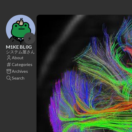
⚡
M1KE BL0G
システム屋さん
About
Categories
Archives
Search