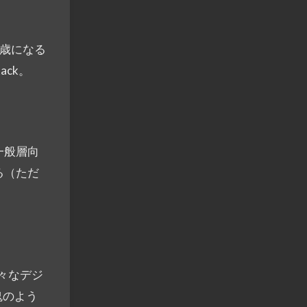
1歳になる
ack。
一般層向
る（ただ
々なデジ
鬼のよう