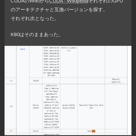
CUDAのWikiから
CUDA - Wikipedia
それぞれのGPU
のアーキテクチャと互換バージョンを探す。
それぞれ次となった。
K80はそのままあった。