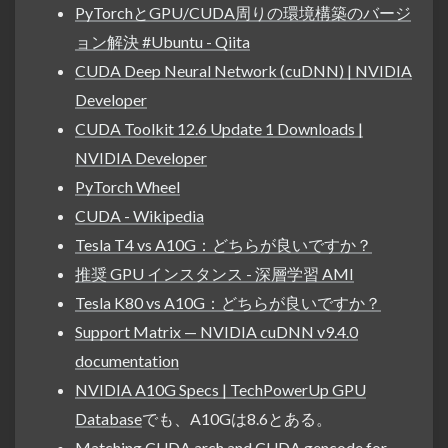
PyTorchとGPU/CUDA周りの環境構築のバージ
ョン解決 #Ubuntu - Qiita
CUDA Deep Neural Network (cuDNN) | NVIDIA
Developer
CUDA Toolkit 12.6 Update 1 Downloads |
NVIDIA Developer
PyTorch Wheel
CUDA - Wikipedia
Tesla T4 vs A10G：どちらが良いですか？
推奨 GPU インスタンス - 深層学習 AMI
Tesla K80 vs A10G：どちらが良いですか？
Support Matrix — NVIDIA cuDNN v9.4.0
documentation
NVIDIA A10G Specs | TechPowerUp GPU
Database
でも、A10Gは8.6とある。
Matching CUDA arch and CUDA gencode for