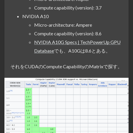
Compute capability (version): 3.7
NVIDIA A10
Micro-architecture: Ampere
Compute capability (version): 8.6
NVIDIA A10G Specs | TechPowerUp GPU
Database
でも、A10Gは8.6とある。
それをCUDAのCompute CapabilityのMatrixで探す。