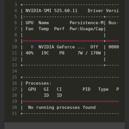
|
 NVIDIA-SMI 525.60.11    Driver Version:
|
|
 GPU  Name        Persistence-M
|
 Bus-Id 
|
 Fan  Temp  Perf  Pwr:Usage/Cap
|
        
|
|
|
===============================
+
========
|
0
  NVIDIA GeForce ...  Off  
|
 0000000
|
 40%   19C    P8     7W / 170W 
|
      1M
|
|
|
 Processes:                             
|
  GPU   GI   CI        PID   Type   Proc
|
        ID   ID                         
|
========================================
|
  No running processes found            