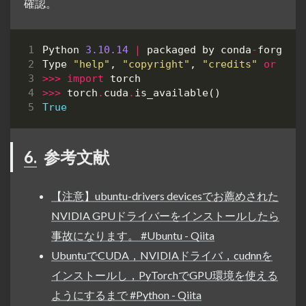
確認。
Python
3.10.14
|
packaged
by
conda
-
forge
|
Type
"help"
,
"copyright"
,
"credits"
or
"li
>>>
import
torch
>>>
torch
.
cuda
.
is_available
()
True
6.
参考文献
【注意】ubuntu-drivers devicesでお薦めされた
NVIDIA GPUドライバーをインストールしたら
事故になります。 #Ubuntu - Qiita
UbuntuでCUDA，NVIDIAドライバ，cudnnを
インストールし，PyTorchでGPU環境を使える
ようにするまで #Python - Qiita