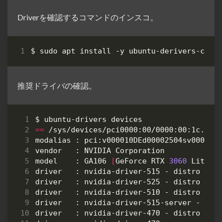
Driverを確認するコマンドのインスコ。
推奨ドライバの確認。
$ ubuntu-drivers 
devices
==
 /sys/devices/pci0000:00/0000:00:1c.4/0
model    : GA106 
[
GeForce RTX 
3060
 Lite H