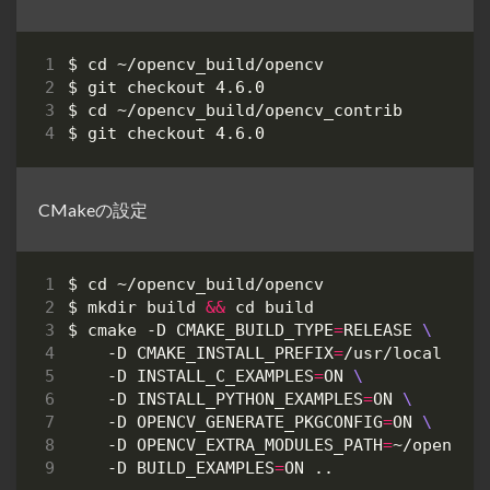
$ 
cd
$ 
cd
CMakeの設定
$ 
cd
$ mkdir build 
&&
cd
$ cmake -D 
CMAKE_BUILD_TYPE
=
RELEASE 
    -D 
CMAKE_INSTALL_PREFIX
=
/usr/local 
    -D 
INSTALL_C_EXAMPLES
=
ON 
    -D 
INSTALL_PYTHON_EXAMPLES
=
ON 
    -D 
OPENCV_GENERATE_PKGCONFIG
=
ON 
    -D 
OPENCV_EXTRA_MODULES_PATH
=
~/opencv_
    -D 
BUILD_EXAMPLES
=