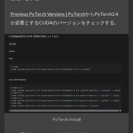
Previous PyTorch Versions | PyTorch
からPyTorch2.4
が必要とするCUDAのバージョンをチェックする。
PyTorch Install