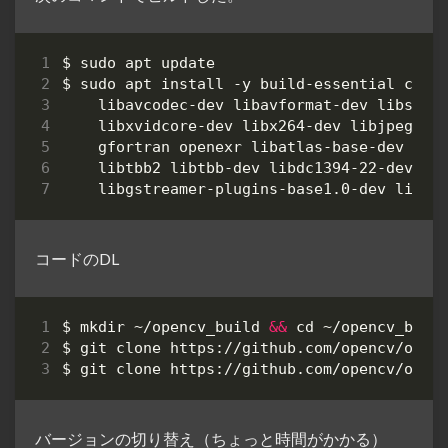
$ sudo apt install -y build-essential cmak
    libavcodec-dev libavformat-dev libswsc
    libxvidcore-dev libx264-dev libjpeg-de
    gfortran openexr libatlas-base-dev pyt
    libtbb2 libtbb-dev libdc1394-22-dev li
コードのDL
$ mkdir ~/opencv_build 
&&
cd
バージョンの切り替え（ちょっと時間がかかる）